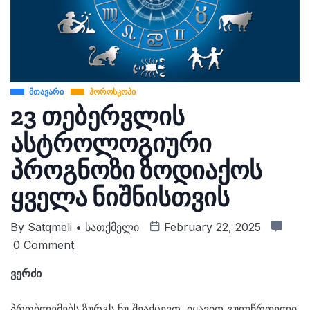
ᲛᲗᲐᲕᲐᲠᲘ
ᲰᲝᲠᲝᲡᲙᲝᲞᲘ
23 თებერვლის
ასტროლოგიური
პროგნოზი ზოდიაქოს
ყველა ნიშნისთვის
By
Satqmeli • Სათქმელი
February 22, 2025
0 Comment
ვერძი
პრობლემებს ზურგს ნუ შეაქცევთ. იყავით გულწრფელი