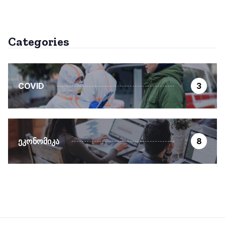
Categories
COVID
3
ᲔᲙᲝᲜᲝᲛᲘᲙᲐ
8