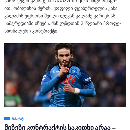
სპორ­ტუ­ლი გა­მო­ცე­მა LaGazzetta.ge-ს ინ­ფორ­მა­ცი­
ით, თბი­ლი­სის მე­რის, ყო­ფი­ლი ფეხ­ბურ­თე­ლის კახა
კა­ლა­ძის უფ­რო­სი შვი­ლი ლე­ვან კა­ლა­ძე კა­რი­ე­რას
სამ­ტრე­დი­ა­ში იწყებს. მან გუნდთან 2-წლი­ა­ნი პრო­ფე­
სი­ო­ნა­ლუ­რი კონ­ტრაქ­ტი
ᲡᲞᲝᲠᲢᲘ
მიზეზი კონტრაქტის საკითხი არაა –