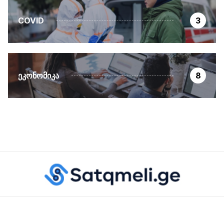
COVID
3
ᲔᲙᲝᲜᲝᲛᲘᲙᲐ
8