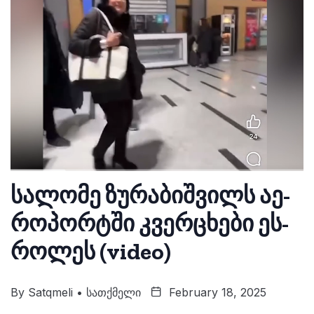
სა­ლო­მე ზუ­რა­ბიშ­ვილს აე­
რო­პორ­ტში კვერ­ცხე­ბი ეს­
რო­ლეს (video)
By
Satqmeli • Სათქმელი
February 18, 2025