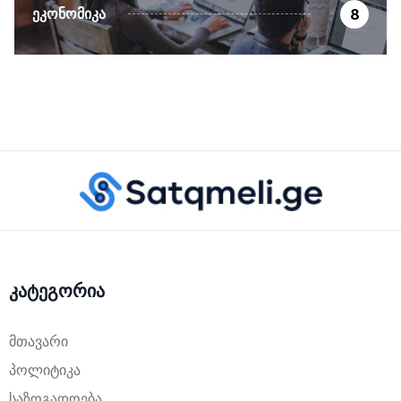
ᲔᲙᲝᲜᲝᲛᲘᲙᲐ
8
კატეგორია
მთავარი
პოლიტიკა
საზოგადოება